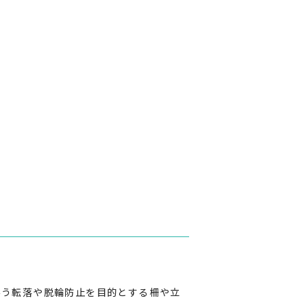
伴う転落や脱輪防止を目的とする柵や立