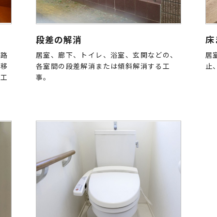
段差の解消
床
道路
居室、廊下、トイレ、浴室、玄関などの、
居
、移
各室間の段差解消または傾斜解消する工
止
る工
事。