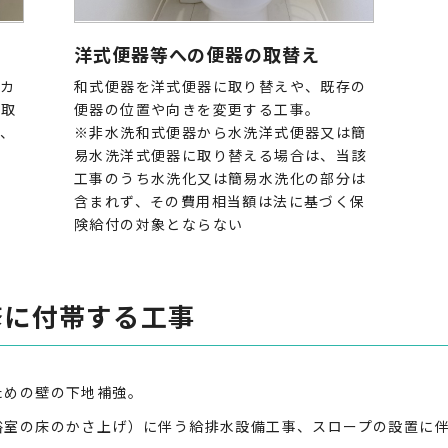
洋式便器等への便器の取替え
ンカ
和式便器を洋式便器に取り替えや、既存の
の取
便器の位置や向きを変更する工事。
更、
※非水洗和式便器から水洗洋式便器又は簡
易水洗洋式便器に取り替える場合は、当該
工事のうち水洗化又は簡易水洗化の部分は
含まれず、その費用相当額は法に基づく保
険給付の対象とならない
修に付帯する工事
ための壁の下地補強。
浴室の床のかさ上げ）に伴う給排水設備工事、スロープの設置に